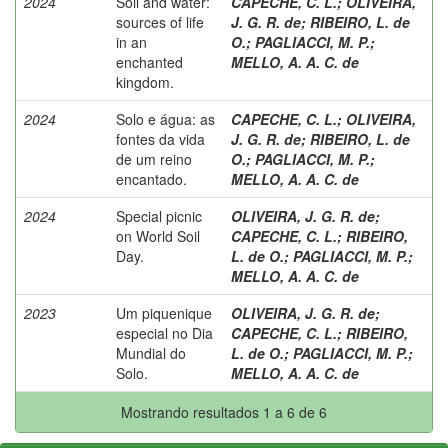
2024
Soil and water:
CAPECHE, C. L.
;
OLIVEIRA,
sources of life
J. G. R. de
;
RIBEIRO, L. de
in an
O.
;
PAGLIACCI, M. P.
;
enchanted
MELLO, A. A. C. de
kingdom.
2024
Solo e água: as
CAPECHE, C. L.
;
OLIVEIRA,
fontes da vida
J. G. R. de
;
RIBEIRO, L. de
de um reino
O.
;
PAGLIACCI, M. P.
;
encantado.
MELLO, A. A. C. de
2024
Special picnic
OLIVEIRA, J. G. R. de
;
on World Soil
CAPECHE, C. L.
;
RIBEIRO,
Day.
L. de O.
;
PAGLIACCI, M. P.
;
MELLO, A. A. C. de
2023
Um piquenique
OLIVEIRA, J. G. R. de
;
especial no Dia
CAPECHE, C. L.
;
RIBEIRO,
Mundial do
L. de O.
;
PAGLIACCI, M. P.
;
Solo.
MELLO, A. A. C. de
Mostrando resultados 1 a 6 de 6