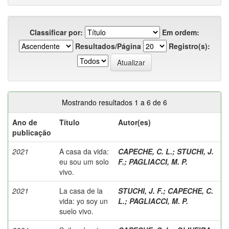
Classificar por:
Em ordem:
Resultados/Página
Registro(s):
Mostrando resultados 1 a 6 de 6
Ano de
Título
Autor(es)
publicação
2021
A casa da vida:
CAPECHE, C. L.
;
STUCHI, J.
eu sou um solo
F.
;
PAGLIACCI, M. P.
vivo.
2021
La casa de la
STUCHI, J. F.
;
CAPECHE, C.
vida: yo soy un
L.
;
PAGLIACCI, M. P.
suelo vivo.