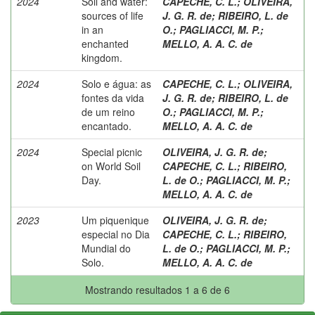
2024
Soil and water:
CAPECHE, C. L.
;
OLIVEIRA,
sources of life
J. G. R. de
;
RIBEIRO, L. de
in an
O.
;
PAGLIACCI, M. P.
;
enchanted
MELLO, A. A. C. de
kingdom.
2024
Solo e água: as
CAPECHE, C. L.
;
OLIVEIRA,
fontes da vida
J. G. R. de
;
RIBEIRO, L. de
de um reino
O.
;
PAGLIACCI, M. P.
;
encantado.
MELLO, A. A. C. de
2024
Special picnic
OLIVEIRA, J. G. R. de
;
on World Soil
CAPECHE, C. L.
;
RIBEIRO,
Day.
L. de O.
;
PAGLIACCI, M. P.
;
MELLO, A. A. C. de
2023
Um piquenique
OLIVEIRA, J. G. R. de
;
especial no Dia
CAPECHE, C. L.
;
RIBEIRO,
Mundial do
L. de O.
;
PAGLIACCI, M. P.
;
Solo.
MELLO, A. A. C. de
Mostrando resultados 1 a 6 de 6