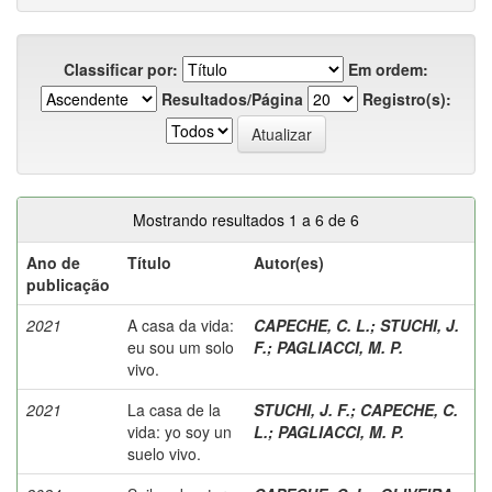
Classificar por:
Em ordem:
Resultados/Página
Registro(s):
Mostrando resultados 1 a 6 de 6
Ano de
Título
Autor(es)
publicação
2021
A casa da vida:
CAPECHE, C. L.
;
STUCHI, J.
eu sou um solo
F.
;
PAGLIACCI, M. P.
vivo.
2021
La casa de la
STUCHI, J. F.
;
CAPECHE, C.
vida: yo soy un
L.
;
PAGLIACCI, M. P.
suelo vivo.