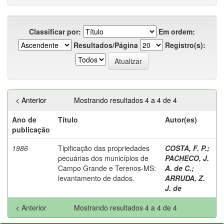
Classificar por:
Em ordem:
Resultados/Página
Registro(s):
< Anterior
Mostrando resultados 4 a 4 de 4
Ano de
Título
Autor(es)
publicação
1986
Tipificação das propriedades
COSTA, F. P.
;
pecuárias dos municípios de
PACHECO, J.
Campo Grande e Terenos-MS:
A. de C.
;
levantamento de dados.
ARRUDA, Z.
J. de
< Anterior
Mostrando resultados 4 a 4 de 4