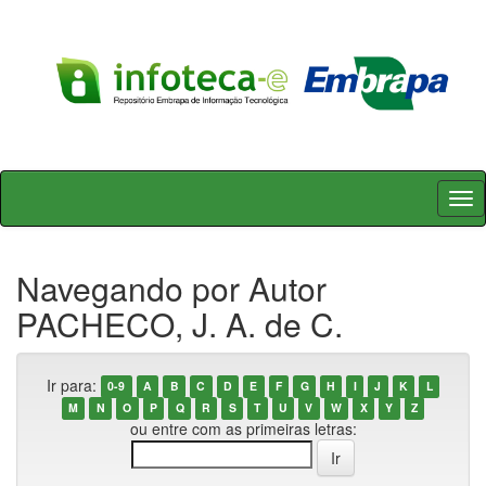
Skip
navigation
Navegando por Autor
PACHECO, J. A. de C.
Ir para:
0-9
A
B
C
D
E
F
G
H
I
J
K
L
M
N
O
P
Q
R
S
T
U
V
W
X
Y
Z
ou entre com as primeiras letras: