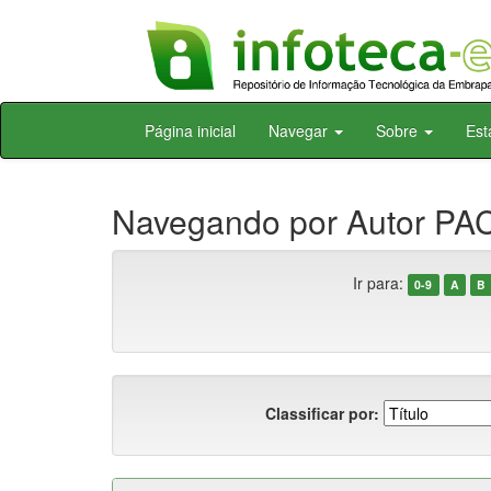
Skip
Página inicial
Navegar
Sobre
Est
navigation
Navegando por Autor PAC
Ir para:
0-9
A
B
Classificar por: