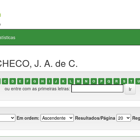
atísticas
HECO, J. A. de C.
C
D
E
F
G
H
I
J
K
L
M
N
O
P
Q
R
S
T
U
ou entre com as primeiras letras:
Em ordem:
Resultados/Página
Reg