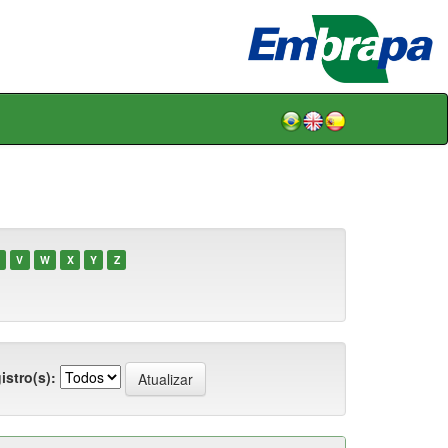
V
W
X
Y
Z
istro(s):