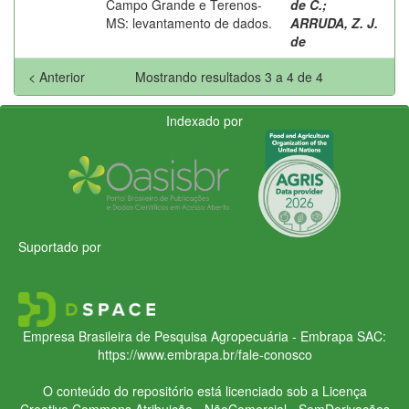
Campo Grande e Terenos-
de C.
;
MS: levantamento de dados.
ARRUDA, Z. J.
de
< Anterior
Mostrando resultados 3 a 4 de 4
Indexado por
Suportado por
Empresa Brasileira de Pesquisa Agropecuária - Embrapa
SAC:
https://www.embrapa.br/fale-conosco
O conteúdo do repositório está licenciado sob a Licença
Creative Commons
Atribuição - NãoComercial - SemDerivações