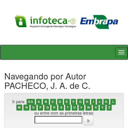
Skip
navigation
Navegando por Autor
PACHECO, J. A. de C.
Ir para:
0-9
A
B
C
D
E
F
G
H
I
J
K
L
M
N
O
P
Q
R
S
T
U
V
W
X
Y
Z
ou entre com as primeiras letras: