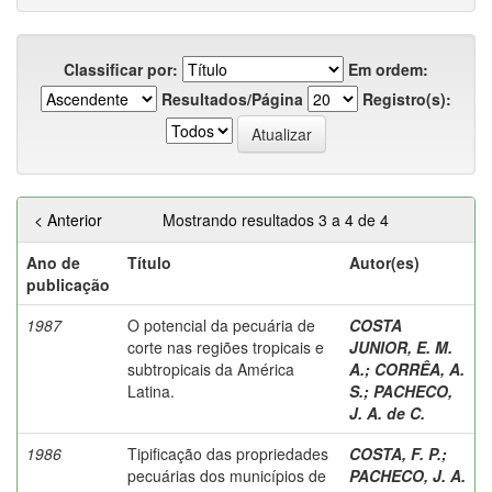
Classificar por:
Em ordem:
Resultados/Página
Registro(s):
< Anterior
Mostrando resultados 3 a 4 de 4
Ano de
Título
Autor(es)
publicação
1987
O potencial da pecuária de
COSTA
corte nas regiões tropicais e
JUNIOR, E. M.
subtropicais da América
A.
;
CORRÊA, A.
Latina.
S.
;
PACHECO,
J. A. de C.
1986
Tipificação das propriedades
COSTA, F. P.
;
pecuárias dos municípios de
PACHECO, J. A.