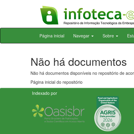
Skip
Página inicial
Navegar
Sobre
Est
navigation
Não há documentos
Não há documentos disponíveis no repositório de acor
Página inicial do repositório
Indexado por