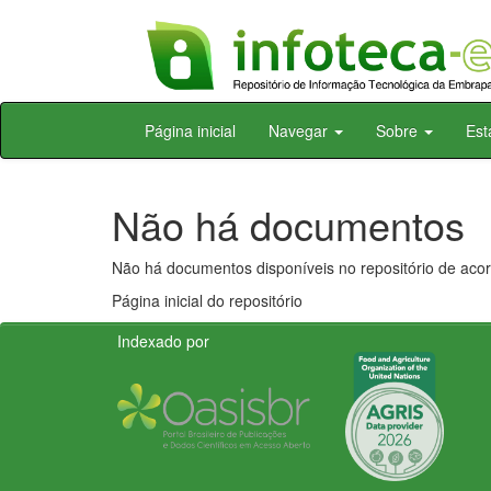
Skip
Página inicial
Navegar
Sobre
Est
navigation
Não há documentos
Não há documentos disponíveis no repositório de acor
Página inicial do repositório
Indexado por