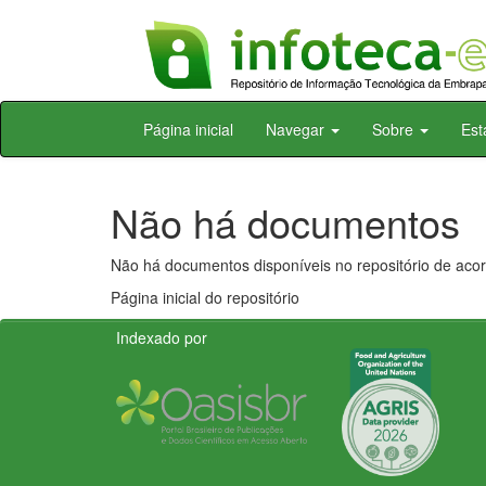
Skip
Página inicial
Navegar
Sobre
Est
navigation
Não há documentos
Não há documentos disponíveis no repositório de acor
Página inicial do repositório
Indexado por