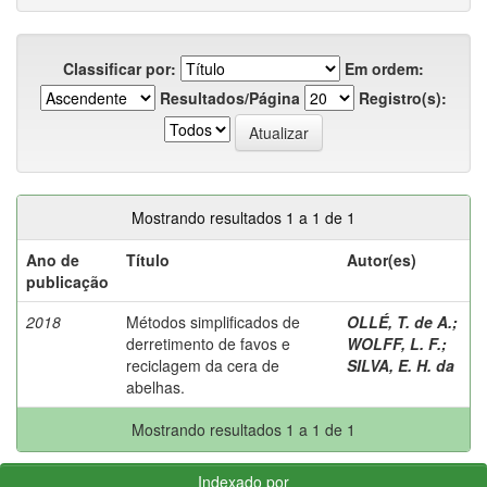
Classificar por:
Em ordem:
Resultados/Página
Registro(s):
Mostrando resultados 1 a 1 de 1
Ano de
Título
Autor(es)
publicação
2018
Métodos simplificados de
OLLÉ, T. de A.
;
derretimento de favos e
WOLFF, L. F.
;
reciclagem da cera de
SILVA, E. H. da
abelhas.
Mostrando resultados 1 a 1 de 1
Indexado por