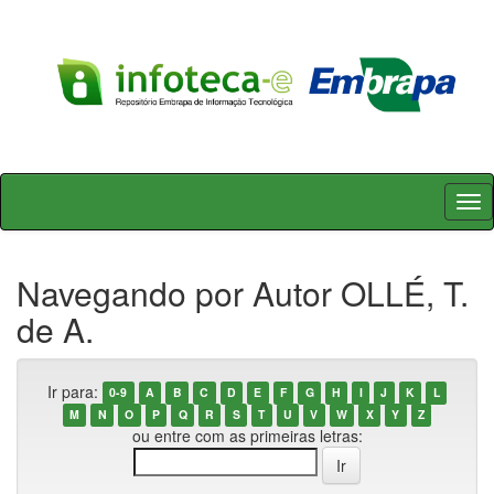
Skip
navigation
Navegando por Autor OLLÉ, T.
de A.
Ir para:
0-9
A
B
C
D
E
F
G
H
I
J
K
L
M
N
O
P
Q
R
S
T
U
V
W
X
Y
Z
ou entre com as primeiras letras: