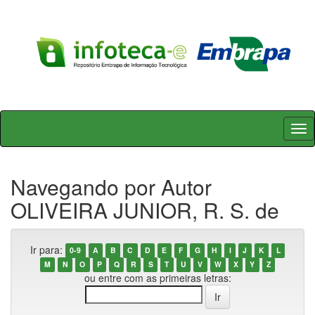
Skip
navigation
Navegando por Autor
OLIVEIRA JUNIOR, R. S. de
Ir para:
0-9
A
B
C
D
E
F
G
H
I
J
K
L
M
N
O
P
Q
R
S
T
U
V
W
X
Y
Z
ou entre com as primeiras letras: