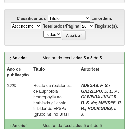
Classificar por:
Em ordem:
Resultados/Página
Registro(s):
< Anterior
Mostrando resultados 5 a 5 de 5
Ano de
Título
Autor(es)
publicação
2020
Relato da resistência
ADEGAS, F. S.
;
de Euphorbia
GAZZIERO, D. L. P.
;
heterophylla ao
OLIVEIRA JUNIOR,
herbicida glifosato,
R. S. de
;
MENDES, R.
inibidor da EPSPs
R.
;
RODRIGUES, L.
(grupo G), no Brasil.
J.
< Anterior
Mostrando resultados 5 a 5 de 5