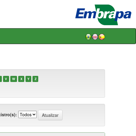
V
W
X
Y
Z
istro(s):