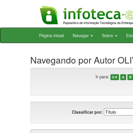
Skip
Página inicial
Navegar
Sobre
Est
navigation
Navegando por Autor OLI
Ir para:
0-9
A
B
Classificar por: