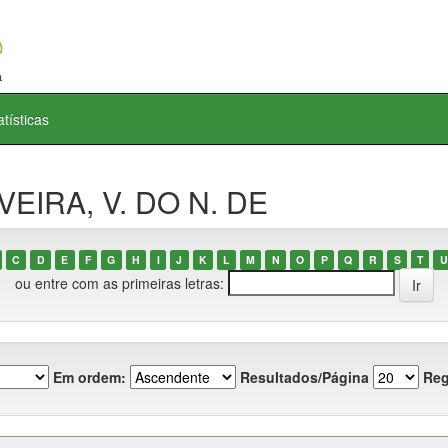
atísticas
VEIRA, V. DO N. DE
C
D
E
F
G
H
I
J
K
L
M
N
O
P
Q
R
S
T
U
ou entre com as primeiras letras:
Em ordem:
Resultados/Página
Reg