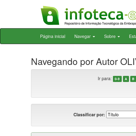
Skip
Página inicial
Navegar
Sobre
Est
navigation
Navegando por Autor OLI
Ir para:
0-9
A
B
Classificar por: