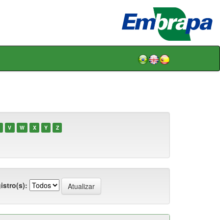
V
W
X
Y
Z
istro(s):