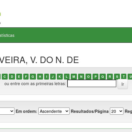
atísticas
VEIRA, V. DO N. DE
C
D
E
F
G
H
I
J
K
L
M
N
O
P
Q
R
S
T
U
ou entre com as primeiras letras:
Em ordem:
Resultados/Página
Reg