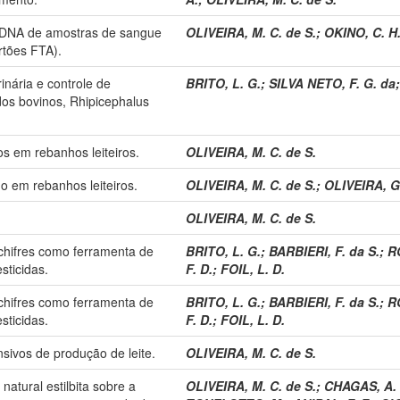
 DNA de amostras de sangue
OLIVEIRA, M. C. de S.
;
OKINO, C. H
rtões FTA).
inária e controle de
BRITO, L. G.
;
SILVA NETO, F. G. da
dos bovinos, Rhipicephalus
 em rebanhos leiteiros.
OLIVEIRA, M. C. de S.
 em rebanhos leiteiros.
OLIVEIRA, M. C. de S.
;
OLIVEIRA, G.
OLIVEIRA, M. C. de S.
chifres como ferramenta de
BRITO, L. G.
;
BARBIERI, F. da S.
;
R
sticidas.
F. D.
;
FOIL, L. D.
chifres como ferramenta de
BRITO, L. G.
;
BARBIERI, F. da S.
;
R
sticidas.
F. D.
;
FOIL, L. D.
sivos de produção de leite.
OLIVEIRA, M. C. de S.
natural estilbita sobre a
OLIVEIRA, M. C. de S.
;
CHAGAS, A. 