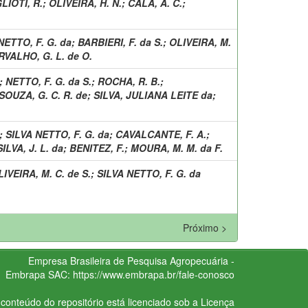
LIOTI, R.
;
OLIVEIRA, H. N.
;
CALA, A. C.
;
NETTO, F. G. da
;
BARBIERI, F. da S.
;
OLIVEIRA, M.
VALHO, G. L. de O.
;
NETTO, F. G. da S.
;
ROCHA, R. B.
;
SOUZA, G. C. R. de
;
SILVA, JULIANA LEITE da
;
;
SILVA NETTO, F. G. da
;
CAVALCANTE, F. A.
;
SILVA, J. L. da
;
BENITEZ, F.
;
MOURA, M. M. da F.
IVEIRA, M. C. de S.
;
SILVA NETTO, F. G. da
Próximo >
Empresa Brasileira de Pesquisa Agropecuária -
Embrapa
SAC:
https://www.embrapa.br/fale-conosco
conteúdo do repositório está licenciado sob a Licença