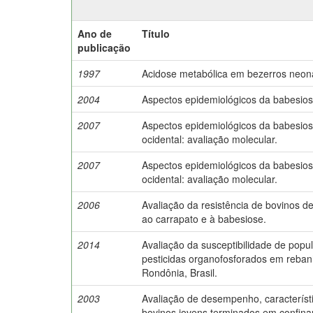
Ano de
Título
publicação
1997
Acidose metabólica em bezerros neona
2004
Aspectos epidemiológicos da babesios
2007
Aspectos epidemiológicos da babesios
ocidental: avaliação molecular.
2007
Aspectos epidemiológicos da babesios
ocidental: avaliação molecular.
2006
Avaliação da resistência de bovinos d
ao carrapato e à babesiose.
2014
Avaliação da susceptibilidade de popu
pesticidas organofosforados em reban
Rondônia, Brasil.
2003
Avaliação de desempenho, característ
bovinos jovens terminados em confin