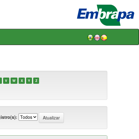
V
W
X
Y
Z
istro(s):