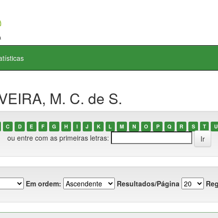
atísticas
VEIRA, M. C. de S.
C
D
E
F
G
H
I
J
K
L
M
N
O
P
Q
R
S
T
U
ou entre com as primeiras letras:
Em ordem:
Resultados/Página
Reg