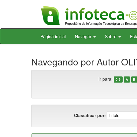
Skip
Página inicial
Navegar
Sobre
Est
navigation
Navegando por Autor OLI
Ir para:
0-9
A
B
Classificar por: