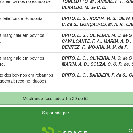
ais em ovinos no estado de
TONELOTTO, M.
;
ANIBAL, F. F.
;
GIG
BERALDO, M. de C. D.
 leiteiros de Rondônia.
BRITO, L. G.
;
ROCHA, R. B.
;
SILVA 
C. de S.
;
GONÇALVES, M. A. R.
;
CAR
a marginale em bovinos
BRITO, L. G.
;
OLIVEIRA, M. C. de S.
.
CAVALCANTE, F. A.
;
MARIM, A. D.
;
BENITEZ, F.
;
MOURA, M. M. da F.
a marginale em bovinos
BRITO, L. G.
;
OLIVEIRA, M. C. de S.
re.
MARIM, A. D.
;
SOUZA, G. C. R. de
;
pato dos bovinos em rebanhos
BRITO, L. G.
;
BARBIERI, F. da S.
;
OL
Ocidental: recomendações
Mostrando resultados 1 a 20 de 52
Suportado por
O 