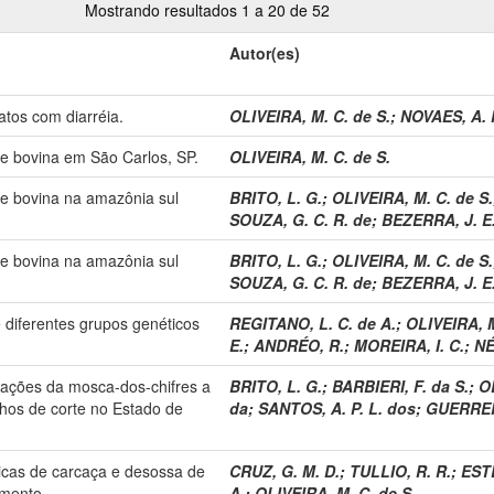
Mostrando resultados 1 a 20 de 52
Autor(es)
tos com diarréia.
OLIVEIRA, M. C. de S.
;
NOVAES, A. 
e bovina em São Carlos, SP.
OLIVEIRA, M. C. de S.
e bovina na amazônia sul
BRITO, L. G.
;
OLIVEIRA, M. C. de S.
SOUZA, G. C. R. de
;
BEZERRA, J. E.
e bovina na amazônia sul
BRITO, L. G.
;
OLIVEIRA, M. C. de S.
SOUZA, G. C. R. de
;
BEZERRA, J. E.
e diferentes grupos genéticos
REGITANO, L. C. de A.
;
OLIVEIRA, M
E.
;
ANDRÉO, R.
;
MOREIRA, I. C.
;
NÉ
lações da mosca-dos-chifres a
BRITO, L. G.
;
BARBIERI, F. da S.
;
OL
hos de corte no Estado de
da
;
SANTOS, A. P. L. dos
;
GUERRER
icas de carcaça e desossa de
CRUZ, G. M. D.
;
TULLIO, R. R.
;
ESTE
amento.
A.
;
OLIVEIRA, M. C. de S.