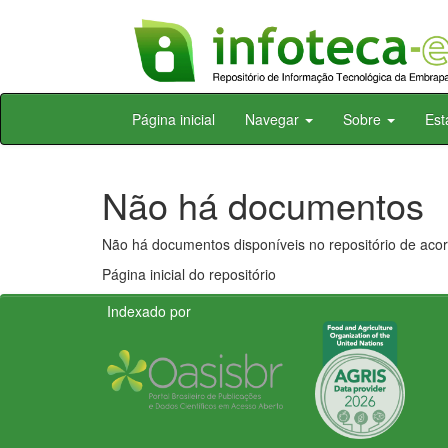
Skip
Página inicial
Navegar
Sobre
Est
navigation
Não há documentos
Não há documentos disponíveis no repositório de acor
Página inicial do repositório
Indexado por