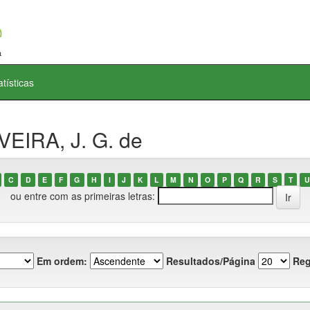
atísticas
VEIRA, J. G. de
C
D
E
F
G
H
I
J
K
L
M
N
O
P
Q
R
S
T
U
ou entre com as primeiras letras:
Em ordem:
Resultados/Página
Reg