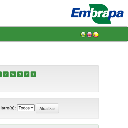
V
W
X
Y
Z
istro(s):