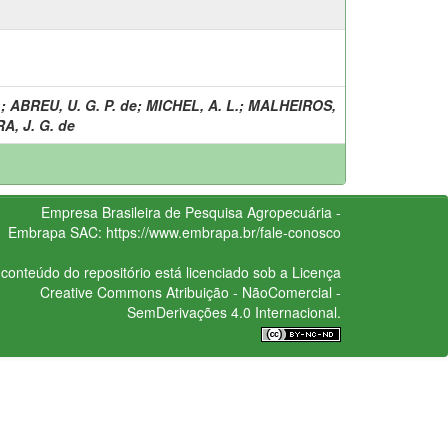
.
;
ABREU, U. G. P. de
;
MICHEL, A. L.
;
MALHEIROS,
A, J. G. de
Empresa Brasileira de Pesquisa Agropecuária -
Embrapa
SAC:
https://www.embrapa.br/fale-conosco
conteúdo do repositório está licenciado sob a Licença
Creative Commons
Atribuição - NãoComercial -
SemDerivações 4.0 Internacional.