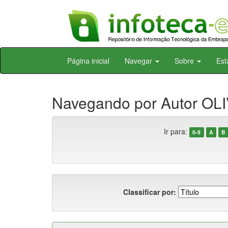
Skip
Página inicial
Navegar
Sobre
Est
navigation
Navegando por Autor OLI
Ir para:
0-9
A
B
Classificar por: