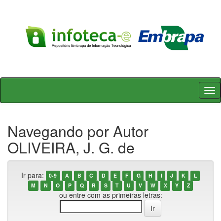
Skip
navigation
Navegando por Autor
OLIVEIRA, J. G. de
Ir para:
0-9
A
B
C
D
E
F
G
H
I
J
K
L
M
N
O
P
Q
R
S
T
U
V
W
X
Y
Z
ou entre com as primeiras letras: