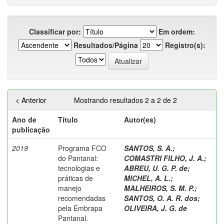
Classificar por:
Em ordem:
Resultados/Página
Registro(s):
< Anterior
Mostrando resultados 2 a 2 de 2
Ano de
Título
Autor(es)
publicação
2019
Programa FCO
SANTOS, S. A.
;
do Pantanal:
COMASTRI FILHO, J. A.
;
tecnologias e
ABREU, U. G. P. de
;
práticas de
MICHEL, A. L.
;
manejo
MALHEIROS, S. M. P.
;
recomendadas
SANTOS, O. A. R. dos
;
pela Embrapa
OLIVEIRA, J. G. de
Pantanal.