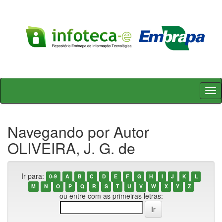
Skip
navigation
Navegando por Autor
OLIVEIRA, J. G. de
Ir para:
0-9
A
B
C
D
E
F
G
H
I
J
K
L
M
N
O
P
Q
R
S
T
U
V
W
X
Y
Z
ou entre com as primeiras letras: