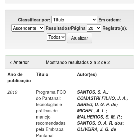
Classificar por:
Em ordem:
Resultados/Página
Registro(s):
< Anterior
Mostrando resultados 2 a 2 de 2
Ano de
Título
Autor(es)
publicação
2019
Programa FCO
SANTOS, S. A.
;
do Pantanal:
COMASTRI FILHO, J. A.
;
tecnologias e
ABREU, U. G. P. de
;
práticas de
MICHEL, A. L.
;
manejo
MALHEIROS, S. M. P.
;
recomendadas
SANTOS, O. A. R. dos
;
pela Embrapa
OLIVEIRA, J. G. de
Pantanal.