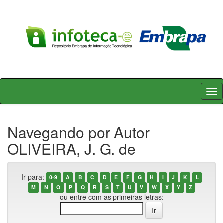
Skip
navigation
Navegando por Autor
OLIVEIRA, J. G. de
Ir para:
0-9
A
B
C
D
E
F
G
H
I
J
K
L
M
N
O
P
Q
R
S
T
U
V
W
X
Y
Z
ou entre com as primeiras letras: