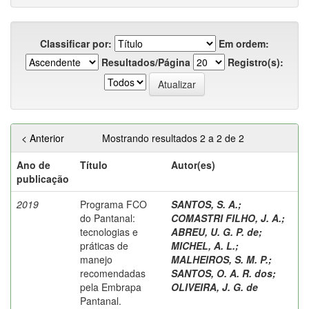
Classificar por:
Em ordem:
Resultados/Página
Registro(s):
< Anterior
Mostrando resultados 2 a 2 de 2
Ano de
Título
Autor(es)
publicação
2019
Programa FCO
SANTOS, S. A.
;
do Pantanal:
COMASTRI FILHO, J. A.
;
tecnologias e
ABREU, U. G. P. de
;
práticas de
MICHEL, A. L.
;
manejo
MALHEIROS, S. M. P.
;
recomendadas
SANTOS, O. A. R. dos
;
pela Embrapa
OLIVEIRA, J. G. de
Pantanal.