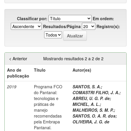
Classificar por:
Em ordem:
Resultados/Página
Registro(s):
< Anterior
Mostrando resultados 2 a 2 de 2
Ano de
Título
Autor(es)
publicação
2019
Programa FCO
SANTOS, S. A.
;
do Pantanal:
COMASTRI FILHO, J. A.
;
tecnologias e
ABREU, U. G. P. de
;
práticas de
MICHEL, A. L.
;
manejo
MALHEIROS, S. M. P.
;
recomendadas
SANTOS, O. A. R. dos
;
pela Embrapa
OLIVEIRA, J. G. de
Pantanal.