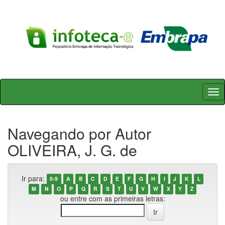
Skip
navigation
Navegando por Autor
OLIVEIRA, J. G. de
Ir para:
0-9
A
B
C
D
E
F
G
H
I
J
K
L
M
N
O
P
Q
R
S
T
U
V
W
X
Y
Z
ou entre com as primeiras letras: