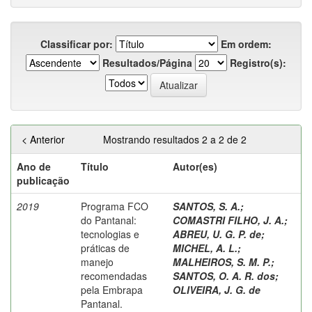
Classificar por:
Em ordem:
Resultados/Página
Registro(s):
< Anterior
Mostrando resultados 2 a 2 de 2
Ano de
Título
Autor(es)
publicação
2019
Programa FCO
SANTOS, S. A.
;
do Pantanal:
COMASTRI FILHO, J. A.
;
tecnologias e
ABREU, U. G. P. de
;
práticas de
MICHEL, A. L.
;
manejo
MALHEIROS, S. M. P.
;
recomendadas
SANTOS, O. A. R. dos
;
pela Embrapa
OLIVEIRA, J. G. de
Pantanal.