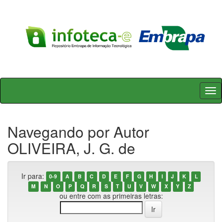
Skip
navigation
Navegando por Autor
OLIVEIRA, J. G. de
Ir para:
0-9
A
B
C
D
E
F
G
H
I
J
K
L
M
N
O
P
Q
R
S
T
U
V
W
X
Y
Z
ou entre com as primeiras letras: