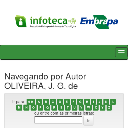
Skip
navigation
Navegando por Autor
OLIVEIRA, J. G. de
Ir para:
0-9
A
B
C
D
E
F
G
H
I
J
K
L
M
N
O
P
Q
R
S
T
U
V
W
X
Y
Z
ou entre com as primeiras letras: