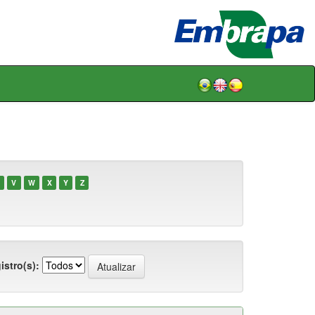
V
W
X
Y
Z
istro(s):