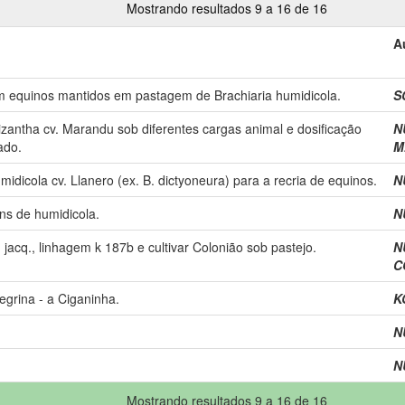
Mostrando resultados 9 a 16 de 16
A
em equinos mantidos em pastagem de Brachiaria humidicola.
S
rizantha cv. Marandu sob diferentes cargas animal e dosificação
N
ado.
M
midicola cv. Llanero (ex. B. dictyoneura) para a recria de equinos.
N
s de humidicola.
N
acq., linhagem k 187b e cultivar Colonião sob pastejo.
N
C
grina - a Ciganinha.
K
N
N
Mostrando resultados 9 a 16 de 16