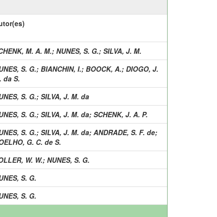
utor(es)
CHENK, M. A. M.
;
NUNES, S. G.
;
SILVA, J. M.
UNES, S. G.
;
BIANCHIN, I.
;
BOOCK, A.
;
DIOGO, J.
. da S.
UNES, S. G.
;
SILVA, J. M. da
UNES, S. G.
;
SILVA, J. M. da
;
SCHENK, J. A. P.
UNES, S. G.
;
SILVA, J. M. da
;
ANDRADE, S. F. de
;
OELHO, G. C. de S.
OLLER, W. W.
;
NUNES, S. G.
UNES, S. G.
UNES, S. G.