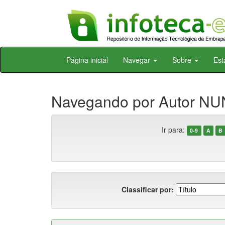
Skip
Página inicial
Navegar
Sobre
Est
navigation
Navegando por Autor NU
Ir para:
0-9
A
B
Classificar por: