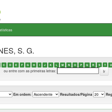
atísticas
NES, S. G.
C
D
E
F
G
H
I
J
K
L
M
N
O
P
Q
R
S
T
U
ou entre com as primeiras letras:
Em ordem:
Resultados/Página
Reg