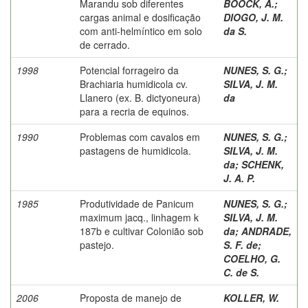
Marandu sob diferentes
BOOCK, A.
;
cargas animal e dosificação
DIOGO, J. M.
com anti-helmíntico em solo
da S.
de cerrado.
1998
Potencial forrageiro da
NUNES, S. G.
;
Brachiaria humidicola cv.
SILVA, J. M.
Llanero (ex. B. dictyoneura)
da
para a recria de equinos.
1990
Problemas com cavalos em
NUNES, S. G.
;
pastagens de humidicola.
SILVA, J. M.
da
;
SCHENK,
J. A. P.
1985
Produtividade de Panicum
NUNES, S. G.
;
maximum jacq., linhagem k
SILVA, J. M.
187b e cultivar Colonião sob
da
;
ANDRADE,
pastejo.
S. F. de
;
COELHO, G.
C. de S.
2006
Proposta de manejo de
KOLLER, W.