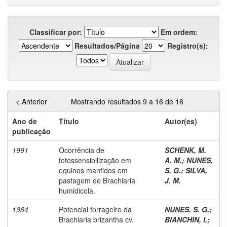
Classificar por:
Em ordem:
Resultados/Página
Registro(s):
< Anterior
Mostrando resultados 9 a 16 de 16
Ano de
Título
Autor(es)
publicação
1991
Ocorrência de
SCHENK, M.
fotossensibilização em
A. M.
;
NUNES,
equinos mantidos em
S. G.
;
SILVA,
pastagem de Brachiaria
J. M.
humidicola.
1984
Potencial forrageiro da
NUNES, S. G.
;
Brachiaria brizantha cv.
BIANCHIN, I.
;