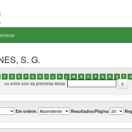
atísticas
NES, S. G.
C
D
E
F
G
H
I
J
K
L
M
N
O
P
Q
R
S
T
U
ou entre com as primeiras letras:
Em ordem:
Resultados/Página
Reg