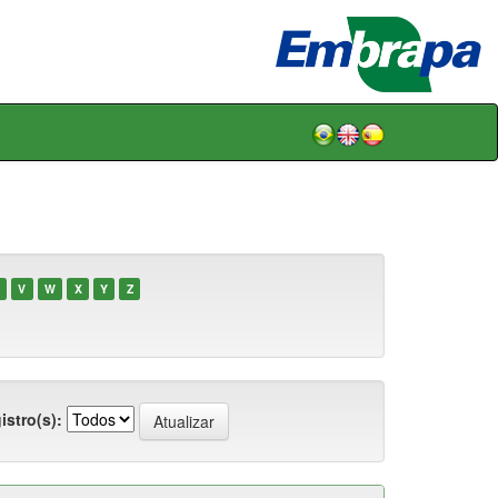
V
W
X
Y
Z
istro(s):