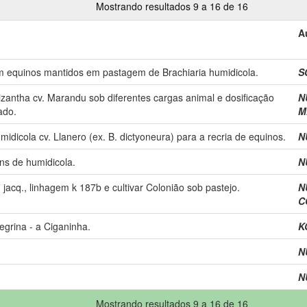
Mostrando resultados 9 a 16 de 16
A
em equinos mantidos em pastagem de Brachiaria humidicola.
S
rizantha cv. Marandu sob diferentes cargas animal e dosificação
N
ado.
M
midicola cv. Llanero (ex. B. dictyoneura) para a recria de equinos.
N
s de humidicola.
N
acq., linhagem k 187b e cultivar Colonião sob pastejo.
N
C
grina - a Ciganinha.
K
N
N
Mostrando resultados 9 a 16 de 16