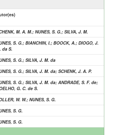
utor(es)
CHENK, M. A. M.
;
NUNES, S. G.
;
SILVA, J. M.
UNES, S. G.
;
BIANCHIN, I.
;
BOOCK, A.
;
DIOGO, J.
. da S.
UNES, S. G.
;
SILVA, J. M. da
UNES, S. G.
;
SILVA, J. M. da
;
SCHENK, J. A. P.
UNES, S. G.
;
SILVA, J. M. da
;
ANDRADE, S. F. de
;
OELHO, G. C. de S.
OLLER, W. W.
;
NUNES, S. G.
UNES, S. G.
UNES, S. G.