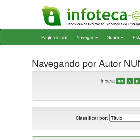
Skip
Página inicial
Navegar
Sobre
Est
navigation
Navegando por Autor NU
Ir para:
0-9
A
B
Classificar por: