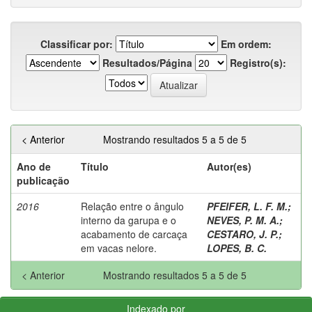
Classificar por:
Em ordem:
Resultados/Página
Registro(s):
< Anterior
Mostrando resultados 5 a 5 de 5
Ano de
Título
Autor(es)
publicação
2016
Relação entre o ângulo
PFEIFER, L. F. M.
;
interno da garupa e o
NEVES, P. M. A.
;
acabamento de carcaça
CESTARO, J. P.
;
em vacas nelore.
LOPES, B. C.
< Anterior
Mostrando resultados 5 a 5 de 5
Indexado por