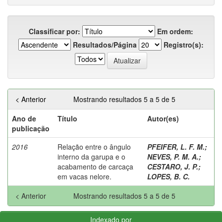
Classificar por:
Em ordem:
Resultados/Página
Registro(s):
< Anterior
Mostrando resultados 5 a 5 de 5
Ano de
Título
Autor(es)
publicação
2016
Relação entre o ângulo
PFEIFER, L. F. M.
;
interno da garupa e o
NEVES, P. M. A.
;
acabamento de carcaça
CESTARO, J. P.
;
em vacas nelore.
LOPES, B. C.
< Anterior
Mostrando resultados 5 a 5 de 5
Indexado por