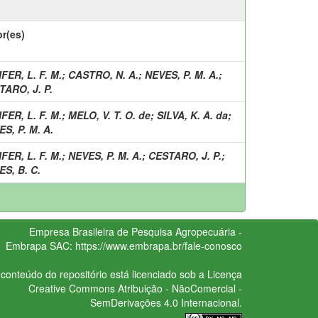
r(es)
FER, L. F. M.
;
CASTRO, N. A.
;
NEVES, P. M. A.
;
TARO, J. P.
FER, L. F. M.
;
MELO, V. T. O. de
;
SILVA, K. A. da
;
S, P. M. A.
FER, L. F. M.
;
NEVES, P. M. A.
;
CESTARO, J. P.
;
S, B. C.
Empresa Brasileira de Pesquisa Agropecuária -
Embrapa
SAC:
https://www.embrapa.br/fale-conosco
conteúdo do repositório está licenciado sob a Licença
Creative Commons
Atribuição - NãoComercial -
SemDerivações 4.0 Internacional.