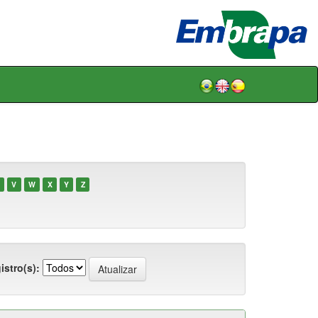
V
W
X
Y
Z
istro(s):