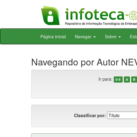
Skip
Página inicial
Navegar
Sobre
Est
navigation
Navegando por Autor NEV
Ir para:
0-9
A
B
Classificar por: