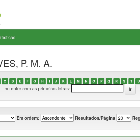
atísticas
ES, P. M. A.
C
D
E
F
G
H
I
J
K
L
M
N
O
P
Q
R
S
T
U
ou entre com as primeiras letras:
Em ordem:
Resultados/Página
Reg