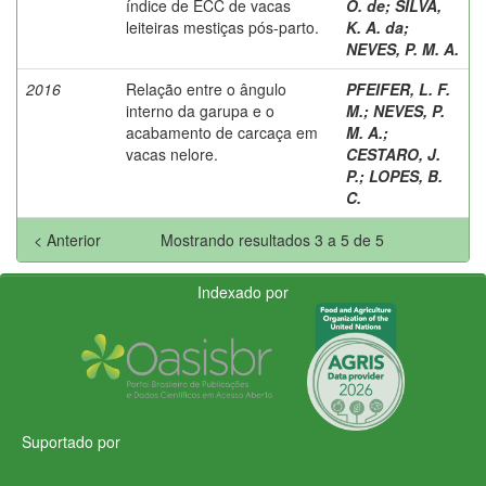
índice de ECC de vacas
O. de
;
SILVA,
leiteiras mestiças pós-parto.
K. A. da
;
NEVES, P. M. A.
2016
Relação entre o ângulo
PFEIFER, L. F.
interno da garupa e o
M.
;
NEVES, P.
acabamento de carcaça em
M. A.
;
vacas nelore.
CESTARO, J.
P.
;
LOPES, B.
C.
< Anterior
Mostrando resultados 3 a 5 de 5
Indexado por
Suportado por