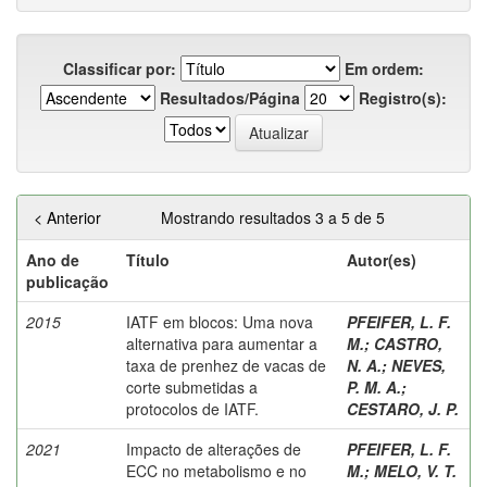
Classificar por:
Em ordem:
Resultados/Página
Registro(s):
< Anterior
Mostrando resultados 3 a 5 de 5
Ano de
Título
Autor(es)
publicação
2015
IATF em blocos: Uma nova
PFEIFER, L. F.
alternativa para aumentar a
M.
;
CASTRO,
taxa de prenhez de vacas de
N. A.
;
NEVES,
corte submetidas a
P. M. A.
;
protocolos de IATF.
CESTARO, J. P.
2021
Impacto de alterações de
PFEIFER, L. F.
ECC no metabolismo e no
M.
;
MELO, V. T.