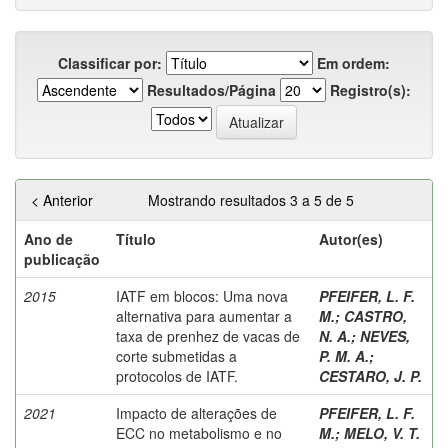
Classificar por:
Em ordem:
Resultados/Página
Registro(s):
< Anterior
Mostrando resultados 3 a 5 de 5
Ano de
Título
Autor(es)
publicação
2015
IATF em blocos: Uma nova
PFEIFER, L. F.
alternativa para aumentar a
M.
;
CASTRO,
taxa de prenhez de vacas de
N. A.
;
NEVES,
corte submetidas a
P. M. A.
;
protocolos de IATF.
CESTARO, J. P.
2021
Impacto de alterações de
PFEIFER, L. F.
ECC no metabolismo e no
M.
;
MELO, V. T.