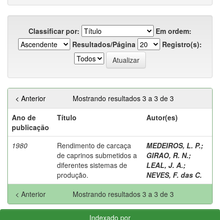
Classificar por:
Em ordem:
Resultados/Página
Registro(s):
< Anterior
Mostrando resultados 3 a 3 de 3
Ano de
Título
Autor(es)
publicação
1980
Rendimento de carcaça
MEDEIROS, L. P.
;
de caprinos submetidos a
GIRAO, R. N.
;
diferentes sistemas de
LEAL, J. A.
;
produção.
NEVES, F. das C.
< Anterior
Mostrando resultados 3 a 3 de 3
Indexado por