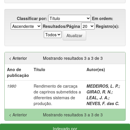
Classificar por:
Em ordem:
Resultados/Página
Registro(s):
< Anterior
Mostrando resultados 3 a 3 de 3
Ano de
Título
Autor(es)
publicação
1980
Rendimento de carcaça
MEDEIROS, L. P.
;
de caprinos submetidos a
GIRAO, R. N.
;
diferentes sistemas de
LEAL, J. A.
;
produção.
NEVES, F. das C.
< Anterior
Mostrando resultados 3 a 3 de 3
Indexado por