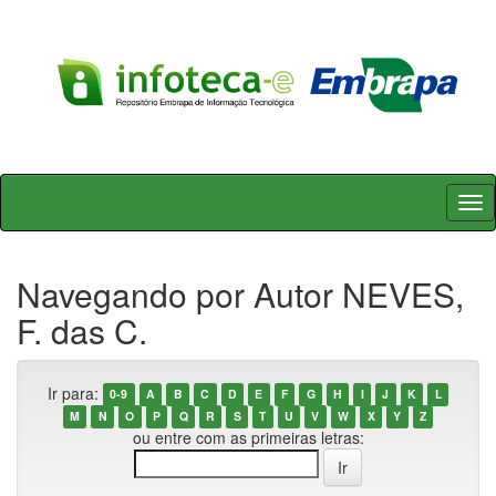
Skip
navigation
Navegando por Autor NEVES,
F. das C.
Ir para:
0-9
A
B
C
D
E
F
G
H
I
J
K
L
M
N
O
P
Q
R
S
T
U
V
W
X
Y
Z
ou entre com as primeiras letras: