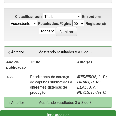
Classificar por:
Em ordem:
Resultados/Página
Registro(s):
< Anterior
Mostrando resultados 3 a 3 de 3
Ano de
Título
Autor(es)
publicação
1980
Rendimento de carcaça
MEDEIROS, L. P.
;
de caprinos submetidos a
GIRAO, R. N.
;
diferentes sistemas de
LEAL, J. A.
;
produção.
NEVES, F. das C.
< Anterior
Mostrando resultados 3 a 3 de 3
Indexado por