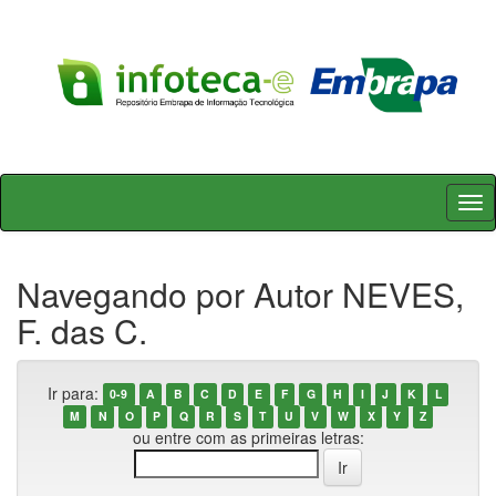
Skip
navigation
Navegando por Autor NEVES,
F. das C.
Ir para:
0-9
A
B
C
D
E
F
G
H
I
J
K
L
M
N
O
P
Q
R
S
T
U
V
W
X
Y
Z
ou entre com as primeiras letras: