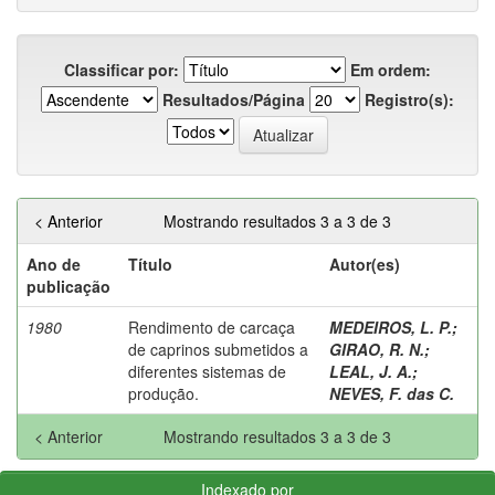
Classificar por:
Em ordem:
Resultados/Página
Registro(s):
< Anterior
Mostrando resultados 3 a 3 de 3
Ano de
Título
Autor(es)
publicação
1980
Rendimento de carcaça
MEDEIROS, L. P.
;
de caprinos submetidos a
GIRAO, R. N.
;
diferentes sistemas de
LEAL, J. A.
;
produção.
NEVES, F. das C.
< Anterior
Mostrando resultados 3 a 3 de 3
Indexado por