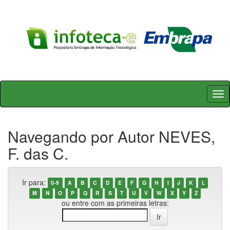
Skip
navigation
Navegando por Autor NEVES,
F. das C.
Ir para:
0-9
A
B
C
D
E
F
G
H
I
J
K
L
M
N
O
P
Q
R
S
T
U
V
W
X
Y
Z
ou entre com as primeiras letras: