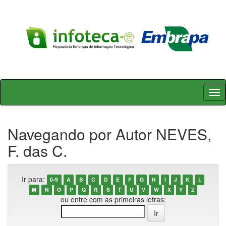
Skip
navigation
Navegando por Autor NEVES,
F. das C.
Ir para:
0-9
A
B
C
D
E
F
G
H
I
J
K
L
M
N
O
P
Q
R
S
T
U
V
W
X
Y
Z
ou entre com as primeiras letras: