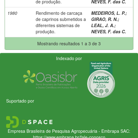
de produção.
NEVES, F. das C.
1980
Rendimento de carcaça
MEDEIROS, L. P.
;
de caprinos submetidos a
GIRAO, R. N.
;
diferentes sistemas de
LEAL, J. A.
;
produção.
NEVES, F. das C.
Mostrando resultados 1 a 3 de 3
Indexado por
Suportado por
Empresa Brasileira de Pesquisa Agropecuária - Embrapa
SAC:
https://www.embrapa.br/fale-conosco