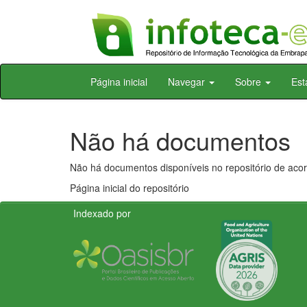
Skip
Página inicial
Navegar
Sobre
Est
navigation
Não há documentos
Não há documentos disponíveis no repositório de acor
Página inicial do repositório
Indexado por