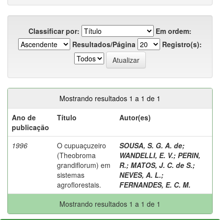
Classificar por:
Em ordem:
Resultados/Página
Registro(s):
Mostrando resultados 1 a 1 de 1
Ano de
Título
Autor(es)
publicação
1996
O cupuaçuzeiro
SOUSA, S. G. A. de
;
(Theobroma
WANDELLI, E. V.
;
PERIN,
grandiflorum) em
R.
;
MATOS, J. C. de S.
;
sistemas
NEVES, A. L.
;
agroflorestais.
FERNANDES, E. C. M.
Mostrando resultados 1 a 1 de 1