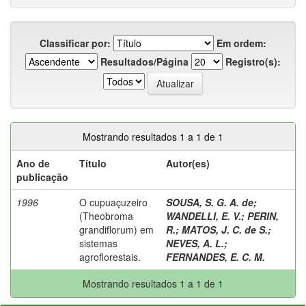
Classificar por:
Em ordem:
Resultados/Página
Registro(s):
Mostrando resultados 1 a 1 de 1
Ano de
Título
Autor(es)
publicação
1996
O cupuaçuzeiro
SOUSA, S. G. A. de
;
(Theobroma
WANDELLI, E. V.
;
PERIN,
grandiflorum) em
R.
;
MATOS, J. C. de S.
;
sistemas
NEVES, A. L.
;
agroflorestais.
FERNANDES, E. C. M.
Mostrando resultados 1 a 1 de 1