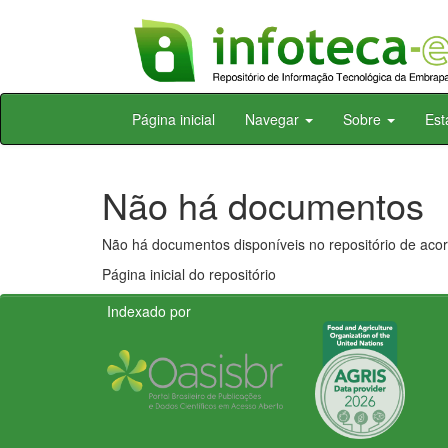
Skip
Página inicial
Navegar
Sobre
Est
navigation
Não há documentos
Não há documentos disponíveis no repositório de acor
Página inicial do repositório
Indexado por