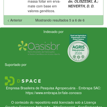
massa foliar em erva-
de
;
OLISZESKI, A.
;
mate com base em
NEIVERTH, D. D.
valores genéticos.
< Anterior
Mostrando resultados 5 a 6 de 6
Indexado por
Suportado por
Empresa Brasileira de Pesquisa Agropecuária - Embrapa
SAC:
https://www.embrapa.br/fale-conosco
O conteúdo do repositório está licenciado sob a Licença
Creative Commons
Atribuição - NãoComercial - SemDerivações