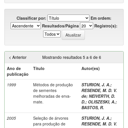
Classificar por:
Em ordem:
Resultados/Página
Registro(s):
< Anterior
Mostrando resultados 5 a 6 de 6
Ano de
Título
Autor(es)
publicação
1999
Métodos de produção
STURION, J. A.
;
de sementes
RESENDE, M. D. V.
melhoradas de erva-
de
;
NEIVERTH, D.
mate.
D.
;
OLISZESKI, A.
;
BASTOS, R.
2005
Seleção de árvores
STURION, J. A.
;
para produção de
RESENDE, M. D. V.