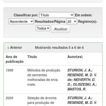
Classificar por:
Em ordem:
Resultados/Página
Registro(s):
< Anterior
Mostrando resultados 5 a 6 de 6
Ano de
Título
Autor(es)
publicação
1999
Métodos de produção
STURION, J. A.
;
de sementes
RESENDE, M. D. V.
melhoradas de erva-
de
;
NEIVERTH, D.
mate.
D.
;
OLISZESKI, A.
;
BASTOS, R.
2005
Seleção de árvores
STURION, J. A.
;
para produção de
RESENDE, M. D. V.