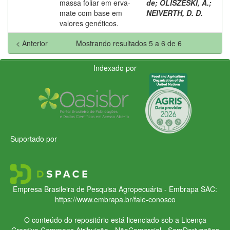
massa foliar em erva-
de
;
OLISZESKI, A.
;
mate com base em
NEIVERTH, D. D.
valores genéticos.
< Anterior
Mostrando resultados 5 a 6 de 6
Indexado por
Suportado por
Empresa Brasileira de Pesquisa Agropecuária - Embrapa
SAC:
https://www.embrapa.br/fale-conosco
O conteúdo do repositório está licenciado sob a Licença
Creative Commons
Atribuição - NãoComercial - SemDerivações