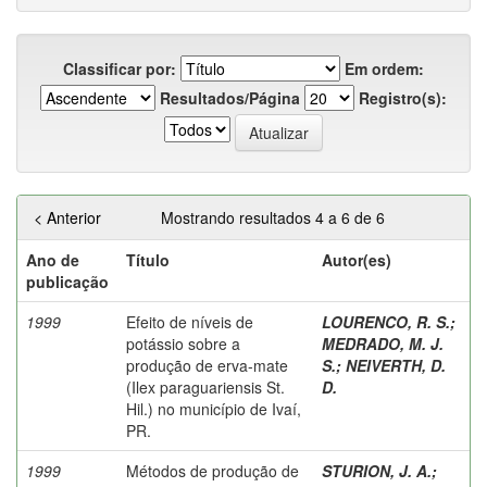
Classificar por:
Em ordem:
Resultados/Página
Registro(s):
< Anterior
Mostrando resultados 4 a 6 de 6
Ano de
Título
Autor(es)
publicação
1999
Efeito de níveis de
LOURENCO, R. S.
;
potássio sobre a
MEDRADO, M. J.
produção de erva-mate
S.
;
NEIVERTH, D.
(Ilex paraguariensis St.
D.
Hil.) no município de Ivaí,
PR.
1999
Métodos de produção de
STURION, J. A.
;