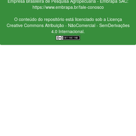
Empresa Brasileira de Pesquisa Agropecuária - Embrapa
SAC:
https://www.embrapa.br/fale-conosco
O conteúdo do repositório está licenciado sob a Licença
Creative Commons
Atribuição - NãoComercial - SemDerivações
4.0 Internacional.