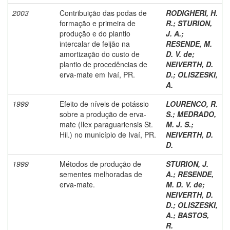
2003
Contribuição das podas de
RODIGHERI, H.
formação e primeira de
R.
;
STURION,
produção e do plantio
J. A.
;
intercalar de feijão na
RESENDE, M.
amortização do custo de
D. V. de
;
plantio de procedências de
NEIVERTH, D.
erva-mate em Ivaí, PR.
D.
;
OLISZESKI,
A.
1999
Efeito de níveis de potássio
LOURENCO, R.
sobre a produção de erva-
S.
;
MEDRADO,
mate (Ilex paraguariensis St.
M. J. S.
;
Hil.) no município de Ivaí, PR.
NEIVERTH, D.
D.
1999
Métodos de produção de
STURION, J.
sementes melhoradas de
A.
;
RESENDE,
erva-mate.
M. D. V. de
;
NEIVERTH, D.
D.
;
OLISZESKI,
A.
;
BASTOS,
R.