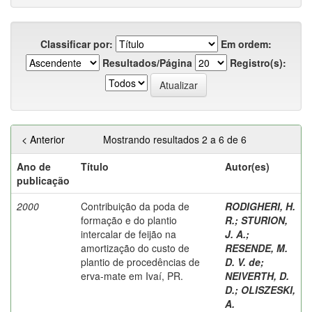
Classificar por:
Em ordem:
Resultados/Página
Registro(s):
< Anterior
Mostrando resultados 2 a 6 de 6
Ano de
Título
Autor(es)
publicação
2000
Contribuição da poda de
RODIGHERI, H.
formação e do plantio
R.
;
STURION,
intercalar de feijão na
J. A.
;
amortização do custo de
RESENDE, M.
plantio de procedências de
D. V. de
;
erva-mate em Ivaí, PR.
NEIVERTH, D.
D.
;
OLISZESKI,
A.