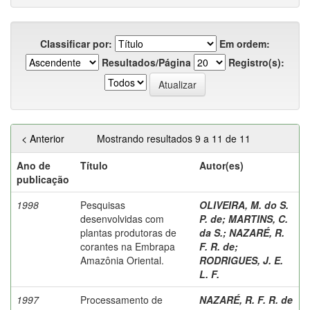
Classificar por:
Em ordem:
Resultados/Página
Registro(s):
< Anterior
Mostrando resultados 9 a 11 de 11
Ano de
Título
Autor(es)
publicação
1998
Pesquisas
OLIVEIRA, M. do S.
desenvolvidas com
P. de
;
MARTINS, C.
plantas produtoras de
da S.
;
NAZARÉ, R.
corantes na Embrapa
F. R. de
;
Amazônia Oriental.
RODRIGUES, J. E.
L. F.
1997
Processamento de
NAZARÉ, R. F. R. de