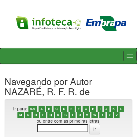
Skip
navigation
Navegando por Autor
NAZARÉ, R. F. R. de
Ir para:
0-9
A
B
C
D
E
F
G
H
I
J
K
L
M
N
O
P
Q
R
S
T
U
V
W
X
Y
Z
ou entre com as primeiras letras: