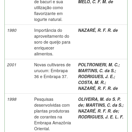
de bacuri e sua
MELO, C. F. M. de
utilização como
flavorizante em
iogurte natural.
1980
Importância do
NAZARÉ, R. F. R. de
aproveitamento do
soro de queijo para
enriquecer
alimentos.
2001
Novas cultivares de
POLTRONIERI, M. C.
;
urucum: Embrapa
MARTINS, C. da S.
;
36 e Embrapa 37.
RODRIGUES, J. E.
;
COSTA, M. R.
;
NAZARÉ, R. F. R. de
1998
Pesquisas
OLIVEIRA, M. do S. P.
desenvolvidas com
de
;
MARTINS, C. da S.
;
plantas produtoras
NAZARÉ, R. F. R. de
;
de corantes na
RODRIGUES, J. E. L. F.
Embrapa Amazônia
Oriental.