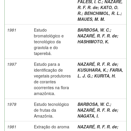
FALESI, I. C.
;
NAZARÉ,
R. F. R. de
;
KATO, O.
R.
;
BENCHIMOL, R. L.
;
MAUES, M. M.
1981
Estudo
BARBOSA, W. C.
;
bromatológico e
NAZARÉ, R. F. R. de
;
tecnológico da
HASHIMOTO, K.
graviola e do
taperebá.
1997
Estudo para a
NAZARÉ, R. F. R. de
;
identificação de
KUSUHARA, K.
;
FARIA,
vegetais produtores
L. J. G.
;
KURITA, H.
de corantes
ocorrentes na flora
amazônica.
1978
Estudo tecnológico
BARBOSA, W. C.
;
de frutas da
NAZARÉ, R. F. R. de
;
Amazônia.
NAGATA, I.
1981
Extração do aroma
NAZARÉ, R. F. R. de
;