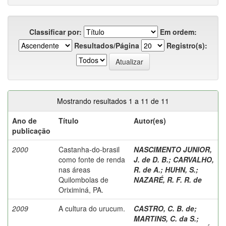
Classificar por:
Em ordem:
Resultados/Página
Registro(s):
Mostrando resultados 1 a 11 de 11
Ano de
Título
Autor(es)
publicação
2000
Castanha-do-brasil
NASCIMENTO JUNIOR,
como fonte de renda
J. de D. B.
;
CARVALHO,
nas áreas
R. de A.
;
HUHN, S.
;
Quilombolas de
NAZARÉ, R. F. R. de
Oriximiná, PA.
2009
A cultura do urucum.
CASTRO, C. B. de
;
MARTINS, C. da S.
;