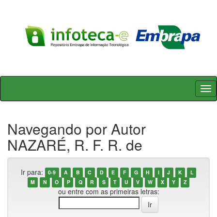
Skip
navigation
Navegando por Autor
NAZARÉ, R. F. R. de
Ir para:
0-9
A
B
C
D
E
F
G
H
I
J
K
L
M
N
O
P
Q
R
S
T
U
V
W
X
Y
Z
ou entre com as primeiras letras: