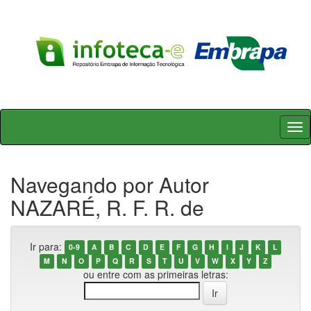
Skip
navigation
Navegando por Autor
NAZARÉ, R. F. R. de
Ir para:
0-9
A
B
C
D
E
F
G
H
I
J
K
L
M
N
O
P
Q
R
S
T
U
V
W
X
Y
Z
ou entre com as primeiras letras: