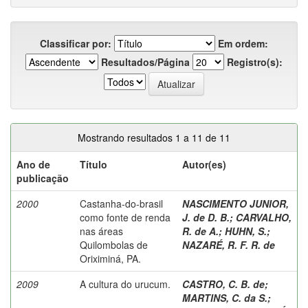
Classificar por:
Em ordem:
Resultados/Página
Registro(s):
Mostrando resultados 1 a 11 de 11
Ano de
Título
Autor(es)
publicação
2000
Castanha-do-brasil
NASCIMENTO JUNIOR,
como fonte de renda
J. de D. B.
;
CARVALHO,
nas áreas
R. de A.
;
HUHN, S.
;
Quilombolas de
NAZARÉ, R. F. R. de
Oriximiná, PA.
2009
A cultura do urucum.
CASTRO, C. B. de
;
MARTINS, C. da S.
;