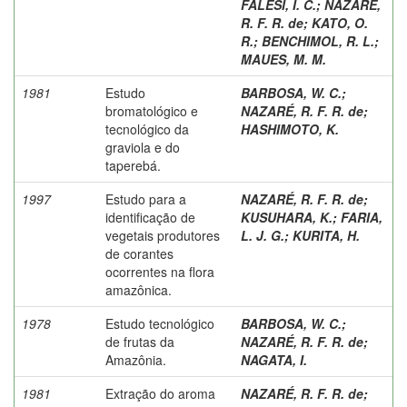
FALESI, I. C.
;
NAZARÉ,
R. F. R. de
;
KATO, O.
R.
;
BENCHIMOL, R. L.
;
MAUES, M. M.
1981
Estudo
BARBOSA, W. C.
;
bromatológico e
NAZARÉ, R. F. R. de
;
tecnológico da
HASHIMOTO, K.
graviola e do
taperebá.
1997
Estudo para a
NAZARÉ, R. F. R. de
;
identificação de
KUSUHARA, K.
;
FARIA,
vegetais produtores
L. J. G.
;
KURITA, H.
de corantes
ocorrentes na flora
amazônica.
1978
Estudo tecnológico
BARBOSA, W. C.
;
de frutas da
NAZARÉ, R. F. R. de
;
Amazônia.
NAGATA, I.
1981
Extração do aroma
NAZARÉ, R. F. R. de
;