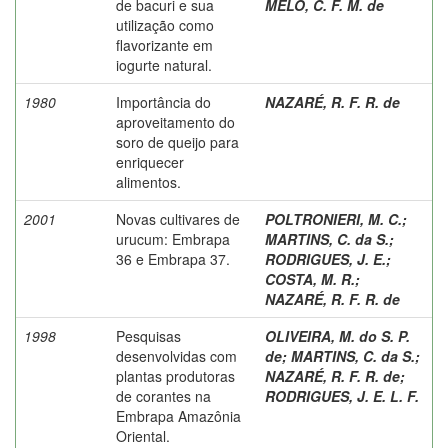
de bacuri e sua
MELO, C. F. M. de
utilização como
flavorizante em
iogurte natural.
1980
Importância do
NAZARÉ, R. F. R. de
aproveitamento do
soro de queijo para
enriquecer
alimentos.
2001
Novas cultivares de
POLTRONIERI, M. C.
;
urucum: Embrapa
MARTINS, C. da S.
;
36 e Embrapa 37.
RODRIGUES, J. E.
;
COSTA, M. R.
;
NAZARÉ, R. F. R. de
1998
Pesquisas
OLIVEIRA, M. do S. P.
desenvolvidas com
de
;
MARTINS, C. da S.
;
plantas produtoras
NAZARÉ, R. F. R. de
;
de corantes na
RODRIGUES, J. E. L. F.
Embrapa Amazônia
Oriental.