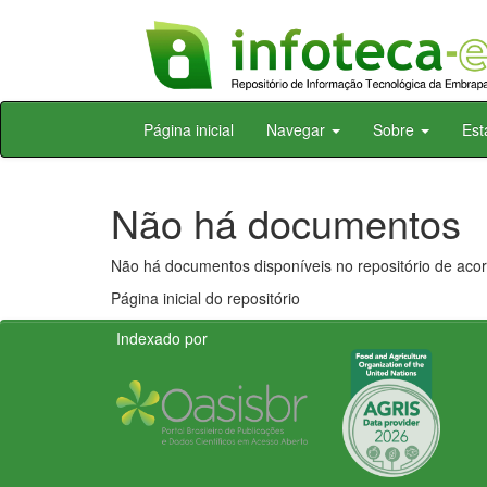
Skip
Página inicial
Navegar
Sobre
Est
navigation
Não há documentos
Não há documentos disponíveis no repositório de acor
Página inicial do repositório
Indexado por