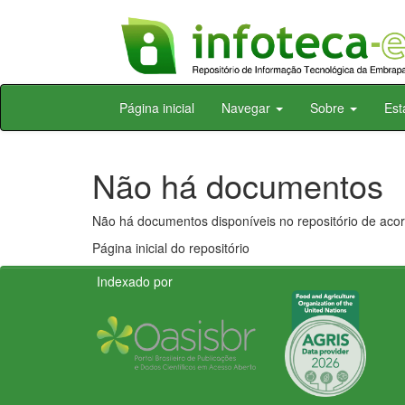
Skip
Página inicial
Navegar
Sobre
Est
navigation
Não há documentos
Não há documentos disponíveis no repositório de acor
Página inicial do repositório
Indexado por