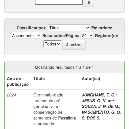
Classificar por:
Em ordem:
Resultados/Página
Registro(s):
Mostrando resultados 1 a 1 de 1
Ano de
Título
Autor(es)
publicação
2024
Germinabilidade,
JUNGHANS, T. G.
;
tratamento pré-
JESUS, O. N. de
;
germinativo e
SOUZA, J. N. DE M.
;
conservação de
NASCIMENTO, G. Q.
sementes de Passiflora
S. DOS S.
subrotunda.