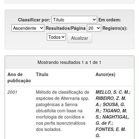
Classificar por:
Em ordem:
Resultados/Página
Registro(s):
Mostrando resultados 1 a 1 de 1
Ano de
Título
Autor(es)
publicação
2001
Método de classificação de
MELLO, S. C. M.
;
espécies de Alternaria spp.
RIBEIRO, Z. M.
patogênicas a Senna
A.
;
SOUSA, G.
obtusifolia com base na
R.
;
TIGANO, M.
morfologia de conídios e
S.
;
NAGHTIGAL,
nos perfis isoenzimáticos
G. de F.
;
dos isolados.
FONTES, E. M.
G.