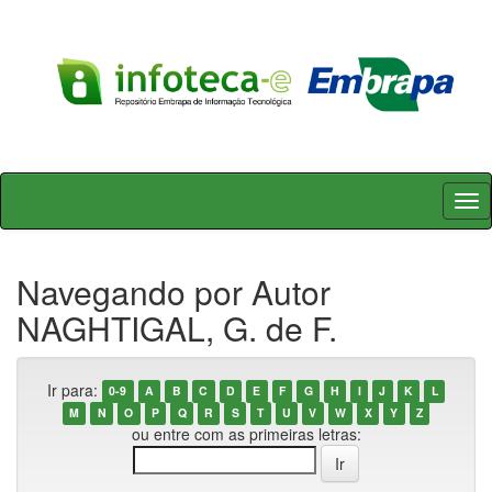
Skip
navigation
Navegando por Autor
NAGHTIGAL, G. de F.
Ir para:
0-9
A
B
C
D
E
F
G
H
I
J
K
L
M
N
O
P
Q
R
S
T
U
V
W
X
Y
Z
ou entre com as primeiras letras: