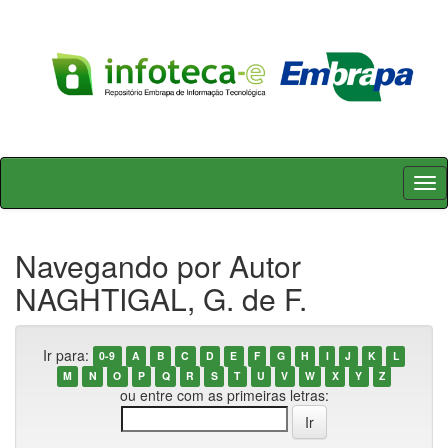
Skip
navigation
Navegando por Autor
NAGHTIGAL, G. de F.
Ir para:
0-9
A
B
C
D
E
F
G
H
I
J
K
L
M
N
O
P
Q
R
S
T
U
V
W
X
Y
Z
ou entre com as primeiras letras: