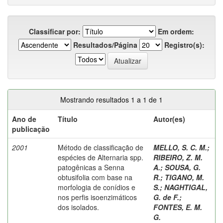
Classificar por:
Em ordem:
Resultados/Página
Registro(s):
Mostrando resultados 1 a 1 de 1
Ano de
Título
Autor(es)
publicação
2001
Método de classificação de
MELLO, S. C. M.
;
espécies de Alternaria spp.
RIBEIRO, Z. M.
patogênicas a Senna
A.
;
SOUSA, G.
obtusifolia com base na
R.
;
TIGANO, M.
morfologia de conídios e
S.
;
NAGHTIGAL,
nos perfis isoenzimáticos
G. de F.
;
dos isolados.
FONTES, E. M.
G.